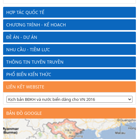
HỢP TÁC QUỐC TẾ
CHƯƠNG TRÌNH - KẾ HOẠCH
ĐỀ ÁN - DỰ ÁN
NHU CẦU - TIỀM LỰC
THÔNG TIN TUYÊN TRUYỀN
PHỔ BIẾN KIẾN THỨC
LIÊN KẾT WEBSITE
BẢN ĐỒ GOOGLE