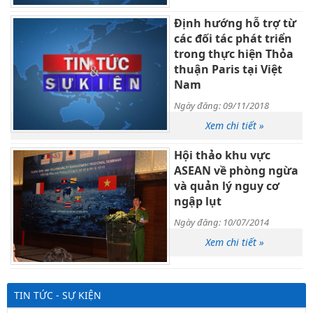
Định hướng hỗ trợ từ
các đối tác phát triển
trong thực hiện Thỏa
thuận Paris tại Việt
Nam
Ngày đăng: 09/11/2018
Xem chi tiết »
Hội thảo khu vực
ASEAN về phòng ngừa
và quản lý nguy cơ
ngập lụt
Ngày đăng: 10/07/2014
Xem chi tiết »
TIN TỨC - SỰ KIỆN