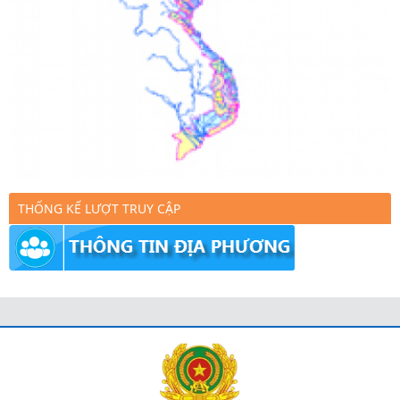
THỐNG KẾ LƯỢT TRUY CẬP