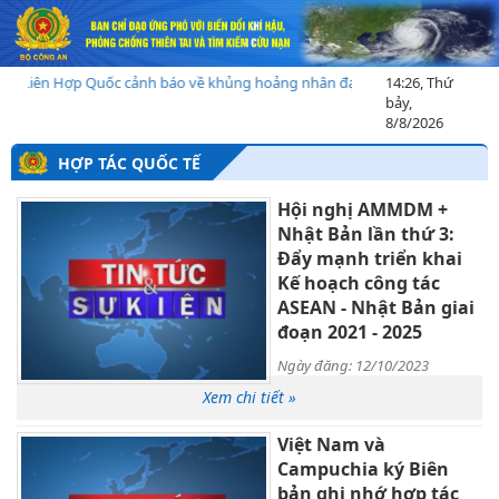
Liên Hợp Quốc cảnh báo về khủng hoảng nhân đạo tạI Madagascar sau bão 
14:26, Thứ
bảy,
8/8/2026
HỢP TÁC QUỐC TẾ
Hội nghị AMMDM +
Nhật Bản lần thứ 3:
Đẩy mạnh triển khai
Kế hoạch công tác
ASEAN - Nhật Bản giai
đoạn 2021 - 2025
Ngày đăng: 12/10/2023
Xem chi tiết »
Việt Nam và
Campuchia ký Biên
bản ghi nhớ hợp tác