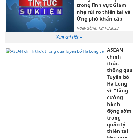
trong lĩnh vực Giảm
nhẹ rủi ro thiên tai và
Ứng phó khẩn cấp
Ngày đăng: 12/10/2023
Xem chi tiết »
ASEAN
chính
thức
thông qua
Tuyên bố
Hạ Long
về "Tăng
cường
hành
động sớm
trong
quản lý
thiên tai