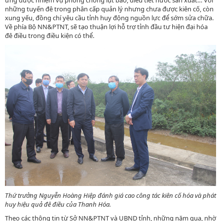
ứng được nhiệm vụ phòng chống lụt bão, điều tiết nước sản xuất… Với
những tuyến đê trong phân cấp quản lý nhưng chưa được kiên cố, còn
xung yếu, đồng chí yêu cầu tỉnh huy động nguồn lực để sớm sửa chữa.
Về phía Bộ NN&PTNT, sẽ tạo thuận lợi hỗ trợ tỉnh đầu tư hiện đại hóa
đê điều trong điều kiện có thể.
Thứ trưởng Nguyễn Hoàng Hiệp đánh giá cao công tác kiên cố hóa và phát
huy hiệu quả đê điều của Thanh Hóa.
Theo các thông tin từ Sở NN&PTNT và UBND tỉnh, những năm qua, nhờ