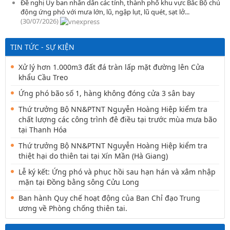
Đề nghị Ủy ban nhân dân các tỉnh, thành phố khu vực Bắc Bộ chủ
động ứng phó với mưa lớn, lũ, ngập lụt, lũ quét, sạt lở...
(30/07/2026)
TIN TỨC - SỰ KIỆN
Xử lý hơn 1.000m3 đất đá tràn lấp mặt đường lên Cửa
khẩu Cầu Treo
Ứng phó bão số 1, hàng không đóng cửa 3 sân bay
Thứ trưởng Bộ NN&PTNT Nguyễn Hoàng Hiệp kiểm tra
chất lượng các công trình đê điều tại trước mùa mưa bão
tại Thanh Hóa
Thứ trưởng Bộ NN&PTNT Nguyễn Hoàng Hiệp kiểm tra
thiệt hại do thiên tai tại Xín Mần (Hà Giang)
Lễ ký kết: Ứng phó và phục hồi sau hạn hán và xâm nhập
mặn tại Đồng bằng sông Cửu Long
Ban hành Quy chế hoạt động của Ban Chỉ đạo Trung
ương về Phòng chống thiên tai.