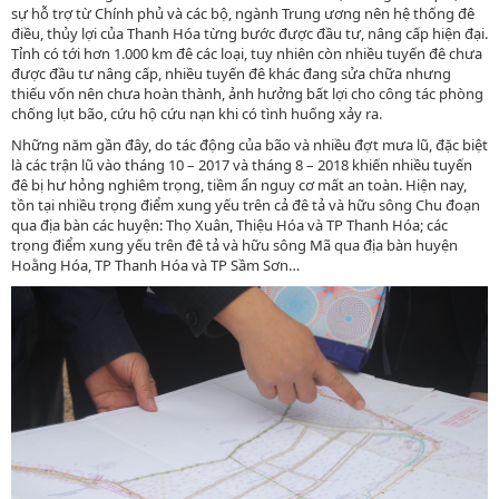
sự hỗ trợ từ Chính phủ và các bộ, ngành Trung ương nên hệ thống đê
điều, thủy lợi của Thanh Hóa từng bước được đầu tư, nâng cấp hiện đại.
Tỉnh có tới hơn 1.000 km đê các loại, tuy nhiên còn nhiều tuyến đê chưa
được đầu tư nâng cấp, nhiều tuyến đê khác đang sửa chữa nhưng
thiếu vốn nên chưa hoàn thành, ảnh hưởng bất lợi cho công tác phòng
chống lụt bão, cứu hộ cứu nạn khi có tình huống xảy ra.
Những năm gần đây, do tác động của bão và nhiều đợt mưa lũ, đặc biệt
là các trận lũ vào tháng 10 – 2017 và tháng 8 – 2018 khiến nhiều tuyến
đê bị hư hỏng nghiêm trọng, tiềm ẩn nguy cơ mất an toàn. Hiện nay,
tồn tại nhiều trọng điểm xung yếu trên cả đê tả và hữu sông Chu đoạn
qua địa bàn các huyện: Thọ Xuân, Thiệu Hóa và TP Thanh Hóa; các
trọng điểm xung yếu trên đê tả và hữu sông Mã qua địa bàn huyện
Hoằng Hóa, TP Thanh Hóa và TP Sầm Sơn…