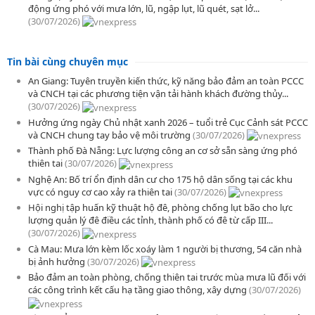
động ứng phó với mưa lớn, lũ, ngập lụt, lũ quét, sạt lở...
(30/07/2026)
Tin bài cùng chuyên mục
An Giang: Tuyên truyền kiến thức, kỹ năng bảo đảm an toàn PCCC
và CNCH tại các phương tiện vận tải hành khách đường thủy...
(30/07/2026)
Hưởng ứng ngày Chủ nhật xanh 2026 – tuổi trẻ Cục Cảnh sát PCCC
và CNCH chung tay bảo vệ môi trường
(30/07/2026)
Thành phố Đà Nẵng: Lực lượng công an cơ sở sẵn sàng ứng phó
thiên tai
(30/07/2026)
Nghệ An: Bố trí ổn định dân cư cho 175 hộ dân sống tại các khu
vực có nguy cơ cao xảy ra thiên tai
(30/07/2026)
Hội nghị tập huấn kỹ thuật hộ đê, phòng chống lụt bão cho lực
lượng quản lý đê điều các tỉnh, thành phố có đê từ cấp III...
(30/07/2026)
Cà Mau: Mưa lớn kèm lốc xoáy làm 1 người bị thương, 54 căn nhà
bị ảnh hưởng
(30/07/2026)
Bảo đảm an toàn phòng, chống thiên tai trước mùa mưa lũ đối với
các công trình kết cấu hạ tầng giao thông, xây dựng
(30/07/2026)