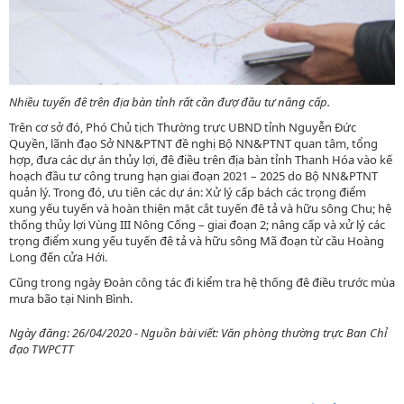
Nhiều tuyến đê trên địa bàn tỉnh rất cần đượ đầu tư nâng cấp.
Trên cơ sở đó, Phó Chủ tịch Thường trực UBND tỉnh Nguyễn Đức
Quyền, lãnh đạo Sở NN&PTNT đề nghị Bộ NN&PTNT quan tâm, tổng
hợp, đưa các dự án thủy lợi, đê điều trên địa bàn tỉnh Thanh Hóa vào kế
hoạch đầu tư công trung hạn giai đoạn 2021 – 2025 do Bộ NN&PTNT
quản lý. Trong đó, ưu tiên các dự án: Xử lý cấp bách các trọng điểm
xung yếu tuyến và hoàn thiện mặt cắt tuyến đê tả và hữu sông Chu; hệ
thống thủy lợi Vùng III Nông Cống – giai đoạn 2; nâng cấp và xử lý các
trọng điểm xung yếu tuyến đê tả và hữu sông Mã đoạn từ cầu Hoàng
Long đến cửa Hới.
Cũng trong ngày Đoàn công tác đi kiểm tra hệ thống đê điều trước mùa
mưa bão tại Ninh Bình.
Ngày đăng: 26/04/2020 - Nguồn bài viết: Văn phòng thường trực Ban Chỉ
đạo TWPCTT