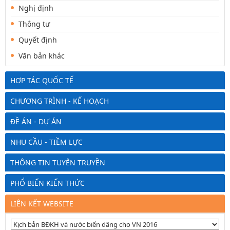
Nghị định
Thông tư
Quyết định
Văn bản khác
HỢP TÁC QUỐC TẾ
CHƯƠNG TRÌNH - KẾ HOẠCH
ĐỀ ÁN - DỰ ÁN
NHU CẦU - TIỀM LỰC
THÔNG TIN TUYÊN TRUYỀN
PHỔ BIẾN KIẾN THỨC
LIÊN KẾT WEBSITE