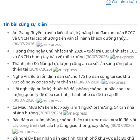
Gửi bình luận
Tin bài cùng sự kiện
An Giang: Tuyên truyền kiến thức, kỹ năng bảo đảm an toàn PCCC
và CNCH tại các phương tiện vận tải hành khách đường thủy...
(30/07/2026)
Hưởng ứng ngày Chủ nhật xanh 2026 – tuổi trẻ Cục Cảnh sát PCCC
và CNCH chung tay bảo vệ môi trường
(30/07/2026)
Thành phố Đà Nẵng: Lực lượng công an cơ sở sẵn sàng ứng phó
thiên tai
(30/07/2026)
Nghệ An: Bố trí ổn định dân cư cho 175 hộ dân sống tại các khu
vực có nguy cơ cao xảy ra thiên tai
(30/07/2026)
Hội nghị tập huấn kỹ thuật hộ đê, phòng chống lụt bão cho lực
lượng quản lý đê điều các tỉnh, thành phố có đê từ cấp III...
(30/07/2026)
Cà Mau: Mưa lớn kèm lốc xoáy làm 1 người bị thương, 54 căn nhà
bị ảnh hưởng
(30/07/2026)
Bảo đảm an toàn phòng, chống thiên tai trước mùa mưa lũ đối với
các công trình kết cấu hạ tầng giao thông, xây dựng
(30/07/2026)
Đề nghị Ủy ban nhân dân các tỉnh, thành phố khu vực Bắc Bộ chủ