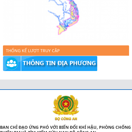
THỐNG KẾ LƯỢT TRUY CẬP
BAN CHỈ ĐẠO ỨNG PHÓ VỚI BIẾN ĐỔI KHÍ HẬU, PHÒNG CHỐNG