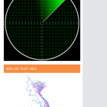
BẢN ĐỒ THỦY VĂN