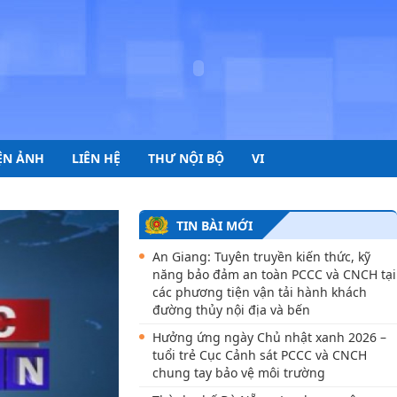
ỆN ẢNH
LIÊN HỆ
THƯ NỘI BỘ
VI
TIN BÀI MỚI
An Giang: Tuyên truyền kiến thức, kỹ
năng bảo đảm an toàn PCCC và CNCH tại
các phương tiện vận tải hành khách
đường thủy nội địa và bến
Hưởng ứng ngày Chủ nhật xanh 2026 –
tuổi trẻ Cục Cảnh sát PCCC và CNCH
chung tay bảo vệ môi trường