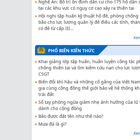
Nghệ An: Bố trí ổn định dân cư cho 175 hộ dân 
tại các khu vực có nguy cơ cao xảy ra thiên tai
Hội nghị tập huấn kỹ thuật hộ đê, phòng chống 
bão cho lực lượng quản lý đê điều các tỉnh, thà
có đê từ cấp III...
Xem
PHỔ BIẾN KIẾN THỨC
Khai giảng lớp tập huấn, huấn luyện công tác 
chống thiên tai và tìm kiếm cứu nạn cho lực lượ
CSGT
Biến đổi khí hậu và những cố gắng của Việt Na
gia cùng cộng đồng thế giới bảo vệ hệ thống kh
trái đất
Sổ tay phòng ngừa giảm nhẹ ảnh hưởng của lũ 
dành cho cộng đồng
Bão được đặt tên như thế nào?
Mưa đá là gì?
Xem