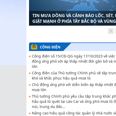
TIN MƯA DÔNG VÀ CẢNH BÁO LỐC, SÉT,
CẢNH BÁO MƯA DÔNG TRÊN KHU VỰC N
GIẬT MẠNH Ở PHÍA TÂY BẮC BỘ VÀ VÙNG
NỘI
1
CÔNG ĐIỆN
Công điện số 15/CĐ-QG ngày 17/10/2023 về việc
động ứng phó với áp thấp nhiệt đới gần bờ và 
lớn
Công điện của Thủ tướng Chính phủ về tập tru
khó và khắc phục hậu quả mưa lũ
Chủ động ứng phó với diễn biến áp thấp nhiệt đ
mưa lớn
Thủ tướng Chính phủ yêu cầu tập trung khắc p
hậu quả lũ quét tại Lào Cai và ứng phó mưa lũ 
núi, trung du Bắc...
Nâng cao hiệu quả công tác quản lý nhà nước v