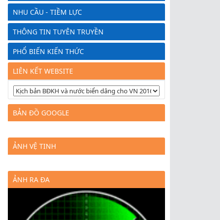
NHU CẦU - TIỀM LỰC
THÔNG TIN TUYÊN TRUYỀN
PHỔ BIẾN KIẾN THỨC
LIÊN KẾT WEBSITE
BẢN ĐỒ GOOGLE
ẢNH VỆ TINH
ẢNH RA ĐA