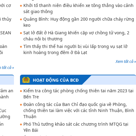
với cơ
Khởi tố thanh niên điều khiển xe tông thẳng vào cảnh
sát giao thông
i thủy
Quảng Bình: Huy động gần 200 người chữa cháy rừng
keo
 ASEAN
Sạt lở đất ở Hà Giang khiến cặp vợ chồng tử vong, 2
cháu nội bị thương
hoàn
Tìm thấy thi thể hai người bị vùi lấp trong vụ sạt lở
ôi
kinh hoàng trong đêm ở Đà Lạt
Xem tất cả »
 tất cả »
HOẠT ĐỘNG CỦA BCĐ
 đảm an
Kiểm tra công tác phòng chống thiên tai năm 2023 tại
 hành
Bến Tre
Đoàn công tác của Ban Chỉ đạo quốc gia về Phòng,
Cục
chống thiên tai làm việc với các tỉnh Ninh Thuận, Bình
rường
Thuận
ẵn
Phó Thủ tướng khảo sát các chương trình MTQG tại
Yên Bái