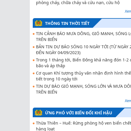
phòng cháy, chữa cháy và cứu nạn, cứu hộ
Xem
THÔNG TIN THỜI TIẾT
TIN CẢNH BÁO MƯA DÔNG, GIÓ MẠNH, SÓNG L
TRÊN BIỂN
BẢN TIN DỰ BÁO SÓNG 10 NGÀY TỚI (TỪ NGÀY 
ĐẾN NGÀY 04/09/2023)
Trong 1 tháng tới, Biển Đông khả năng đón 1-2 
bão và áp thấp
Cơ quan Khí tượng thủy văn nhận định hình thế
tiết trong 10 ngày tới
TIN DỰ BÁO GIÓ MẠNH, SÓNG LỚN VÀ MƯA D
TRÊN BIỂN
Xem
ỨNG PHÓ VỚI BIẾN ĐỔI KHÍ HẬU
Thừa Thiên – Huế: Rừng phòng hộ ven biển chế
hàng loạt