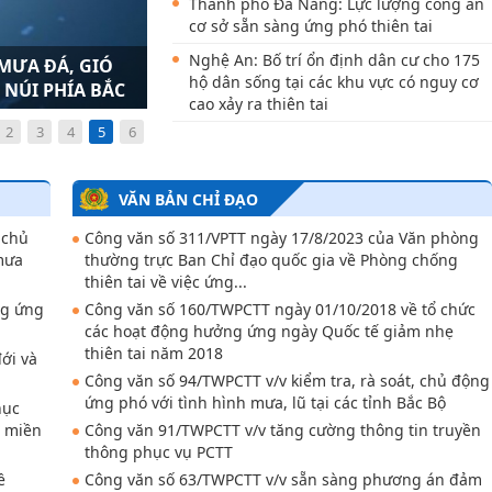
Thành phố Đà Nẵng: Lực lượng công an
cơ sở sẵn sàng ứng phó thiên tai
Nghệ An: Bố trí ổn định dân cư cho 175
 MƯA ĐÁ, GIÓ
ỘI THÀNH HÀ
hộ dân sống tại các khu vực có nguy cơ
 NÚI PHÍA BẮC
cao xảy ra thiên tai
2
3
4
5
6
Hội nghị tập huấn kỹ thuật hộ đê, phòng
chống lụt bão cho lực lượng quản lý đê
điều các tỉnh, thành phố có đê từ cấp III
VĂN BẢN CHỈ ĐẠO
đến cấp đặc biệ
 chủ
Công văn số 311/VPTT ngày 17/8/2023 của Văn phòng
Cà Mau: Mưa lớn kèm lốc xoáy làm 1
mưa
thường trực Ban Chỉ đạo quốc gia về Phòng chống
người bị thương, 54 căn nhà bị ảnh
thiên tai về việc ứng...
hưởng
ng ứng
Công văn số 160/TWPCTT ngày 01/10/2018 về tổ chức
các hoạt động hưởng ứng ngày Quốc tế giảm nhẹ
thiên tai năm 2018
ới và
Công văn số 94/TWPCTT v/v kiểm tra, rà soát, chủ động
ứng phó với tình hình mưa, lũ tại các tỉnh Bắc Bộ
hục
ở miền
Công văn 91/TWPCTT v/v tăng cường thông tin truyền
thông phục vụ PCTT
ề
Công văn số 63/TWPCTT v/v sẵn sàng phương án đảm