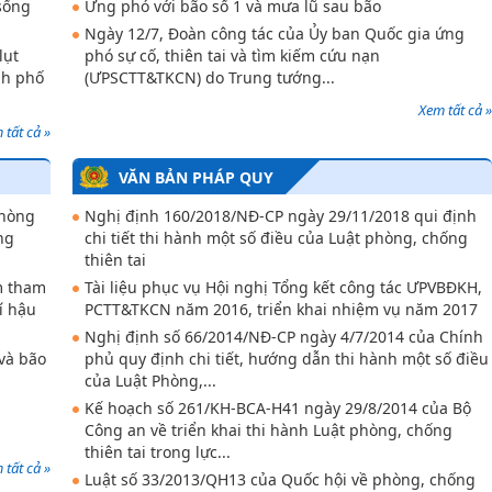
sống
Ứng phó với bão số 1 và mưa lũ sau bão
Ngày 12/7, Đoàn công tác của Ủy ban Quốc gia ứng
lụt
phó sự cố, thiên tai và tìm kiếm cứu nạn
nh phố
(ƯPSCTT&TKCN) do Trung tướng...
Xem tất cả »
 tất cả »
VĂN BẢN PHÁP QUY
phòng
Nghị định 160/2018/NĐ-CP ngày 29/11/2018 qui định
ng
chi tiết thi hành một số điều của Luật phòng, chống
thiên tai
m tham
Tài liệu phục vụ Hội nghị Tổng kết công tác ƯPVBĐKH,
í hậu
PCTT&TKCN năm 2016, triển khai nhiệm vụ năm 2017
Nghị định số 66/2014/NĐ-CP ngày 4/7/2014 của Chính
và bão
phủ quy định chi tiết, hướng dẫn thi hành một số điều
của Luật Phòng,...
Kế hoạch số 261/KH-BCA-H41 ngày 29/8/2014 của Bộ
Công an về triển khai thi hành Luật phòng, chống
thiên tai trong lực...
 tất cả »
Luật số 33/2013/QH13 của Quốc hội về phòng, chống