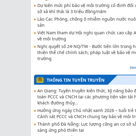
Dự kiến mức phí bảo vệ môi trường cố định đối 
sở xả khí thải là 3 triệu đồng/năm
Lào Cai: Phòng, chống ô nhiễm nguồn nước nuô
sản
Việt Nam tham dự Hội nghị quan chức cao cấp
về môi trường
Nghị quyết số 24-NQ/TW - Bước tiến lớn trong 
thiện thể chế chính sách, pháp luật về bảo vệ m
trường
Xem
THÔNG TIN TUYÊN TRUYỀN
An Giang: Tuyên truyền kiến thức, kỹ năng bảo
toàn PCCC và CNCH tại các phương tiện vận tải
khách đường thủy...
Hưởng ứng ngày Chủ nhật xanh 2026 – tuổi trẻ 
Cảnh sát PCCC và CNCH chung tay bảo vệ môi t
Thành phố Đà Nẵng: Lực lượng công an cơ sở s
sàng ứng phó thiên tai