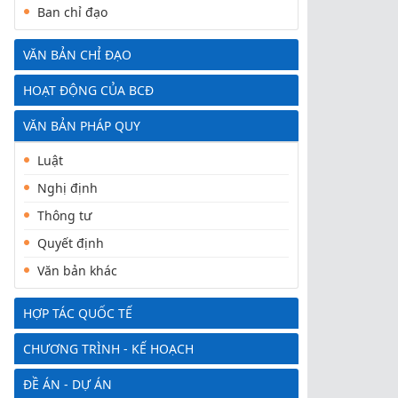
Ban chỉ đạo
VĂN BẢN CHỈ ĐẠO
HOẠT ĐỘNG CỦA BCĐ
VĂN BẢN PHÁP QUY
Luật
Nghị định
Thông tư
Quyết định
Văn bản khác
HỢP TÁC QUỐC TẾ
CHƯƠNG TRÌNH - KẾ HOẠCH
ĐỀ ÁN - DỰ ÁN