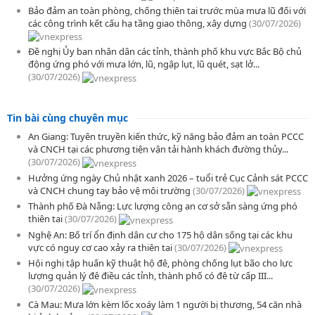
Bảo đảm an toàn phòng, chống thiên tai trước mùa mưa lũ đối với
các công trình kết cấu hạ tầng giao thông, xây dựng
(30/07/2026)
Đề nghị Ủy ban nhân dân các tỉnh, thành phố khu vực Bắc Bộ chủ
động ứng phó với mưa lớn, lũ, ngập lụt, lũ quét, sạt lở...
(30/07/2026)
Tin bài cùng chuyên mục
An Giang: Tuyên truyền kiến thức, kỹ năng bảo đảm an toàn PCCC
và CNCH tại các phương tiện vận tải hành khách đường thủy...
(30/07/2026)
Hưởng ứng ngày Chủ nhật xanh 2026 – tuổi trẻ Cục Cảnh sát PCCC
và CNCH chung tay bảo vệ môi trường
(30/07/2026)
Thành phố Đà Nẵng: Lực lượng công an cơ sở sẵn sàng ứng phó
thiên tai
(30/07/2026)
Nghệ An: Bố trí ổn định dân cư cho 175 hộ dân sống tại các khu
vực có nguy cơ cao xảy ra thiên tai
(30/07/2026)
Hội nghị tập huấn kỹ thuật hộ đê, phòng chống lụt bão cho lực
lượng quản lý đê điều các tỉnh, thành phố có đê từ cấp III...
(30/07/2026)
Cà Mau: Mưa lớn kèm lốc xoáy làm 1 người bị thương, 54 căn nhà