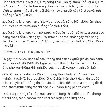
Hồng tại trạm Hà Nội là 1,37m; sông Thái Bình tại trạm Phả Lại là 1,05m.
Dự báo mực nước hạ lưu sông Hồng tại trạm Hà Nội, trên sông Thái
Bình tại trạm Phả Lại biến đổi chậm theo điều tiết của hồ chứa và ảnh
hưởng của thủy triều.
2. Các sông khu vực Trung Bộ:
Mực nước các sông biến đổi chậm theo
điều tiết hồ chứa và ảnh hưởng của thủy triều.
3. Các sông khu vực Nam Bộ:
Mực nước đầu nguồn sông Cửu Long dao
động theo triều. Đến ngày 01/5, mực nước cao nhất ngày trên sông
Tiền tại trạm Tân Châu ở mức 1,15m; trên sông Hậu tại trạm Châu Đốc ở
mức 1,3m.
III. CÔNG TÁC CHỈ ĐẠO, ỨNG PHÓ
- Ngày 21/4/2026, Ban Chỉ đạo Phòng thủ dân sự quốc gia đã ban hành
văn bản số 11/BCĐ-BNNMT gửi các tỉnh, thành phố về việc chủ động
ứng phó với không khí lạnh, lốc, sét, mưa đá và gió mạnh trên biển.
- Cục Quản lý đê điều và Phòng, chống thiên tai tổ chức trực ban
nghiêm túc 24/24h, theo dõi chặt chẽ diễn biến thời tiết, thiên tai, đê
điều; chuyển các thông tin dự báo, cảnh báo đến các địa phương để kịp
thời tham mưu công tác chỉ đạo, điều hành, ứng phó thiên tai.
- Các địa phương tổ chức trực ban; chủ động theo dõi thời tiết, thông
tin dự báo, cảnh báo và triển khai các biện pháp ứng phó./.