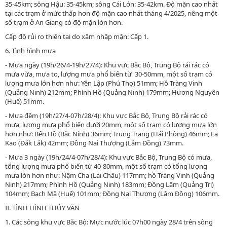
35-45km; sông Hậu: 35-45km; sông Cái Lớn: 35-42km. Độ mặn cao nhất
tại các trạm ở mức thấp hơn độ mặn cao nhất tháng 4/2025, riêng một
số trạm ở An Giang có độ mặn lớn hơn.
Cấp độ rủi ro thiên tai do xâm nhập mặn: Cấp 1.
6. Tình hình mưa
-
Mưa ngày (19h/26/4-19h/27/4):
Khu vực Bắc Bộ, Trung Bộ rải rác có
mưa vừa, mưa to, lượng mưa phổ biến từ 30-50mm, một số trạm có
lượng mưa lớn hơn như: Yên Lập (Phú Thọ) 51mm; Hồ Tràng Vinh
(Quảng Ninh) 212mm; Phình Hồ (Quảng Ninh) 179mm; Hương Nguyên
(Huế) 51mm.
-
Mưa đêm (19h/
27
/
4
-07h/
28
/
4
):
Khu vực Bắc Bộ, Trung Bộ rải rác có
mưa, lượng mưa phổ biến dưới 20mm, một số trạm có lượng mưa lớn
hơn như: Bến Hồ (Bắc Ninh) 36mm; Trung Trang (Hải Phòng) 46mm; Ea
Kao (Đắk Lắk) 42mm; Đồng Nai Thượng (Lâm Đồng) 73mm.
-
Mưa 3 ngày (19h/
24
/
4
-07h/
28/4
):
Khu vực Bắc Bộ, Trung Bộ có mưa,
tổng lượng mưa phổ biến từ 40-80mm, một số trạm có tổng lượng
mưa lớn hơn như: Nậm Cha (Lai Châu) 117mm; hồ Tràng Vinh (Quảng
Ninh) 217mm; Phình Hồ (Quảng Ninh) 183mm; Đồng Lâm (Quảng Trị)
104mm; Bạch Mã (Huế) 101mm; Đồng Nai Thượng (Lâm Đồng) 106mm.
II. TÌNH HÌNH THỦY VĂN
1. Các sông khu vực Bắc Bộ:
Mực nước lúc 07h00 ngày 28/4 trên sông