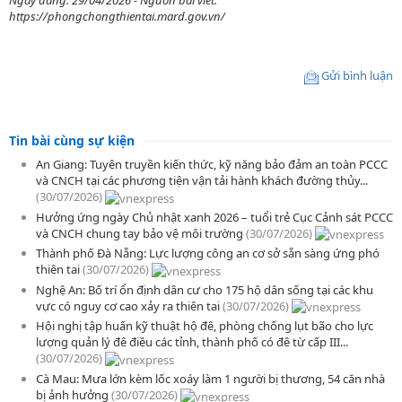
Ngày đăng: 29/04/2026 - Nguồn bài viết:
https://phongchongthientai.mard.gov.vn/
Gửi bình luận
Tin bài cùng sự kiện
An Giang: Tuyên truyền kiến thức, kỹ năng bảo đảm an toàn PCCC
và CNCH tại các phương tiện vận tải hành khách đường thủy...
(30/07/2026)
Hưởng ứng ngày Chủ nhật xanh 2026 – tuổi trẻ Cục Cảnh sát PCCC
và CNCH chung tay bảo vệ môi trường
(30/07/2026)
Thành phố Đà Nẵng: Lực lượng công an cơ sở sẵn sàng ứng phó
thiên tai
(30/07/2026)
Nghệ An: Bố trí ổn định dân cư cho 175 hộ dân sống tại các khu
vực có nguy cơ cao xảy ra thiên tai
(30/07/2026)
Hội nghị tập huấn kỹ thuật hộ đê, phòng chống lụt bão cho lực
lượng quản lý đê điều các tỉnh, thành phố có đê từ cấp III...
(30/07/2026)
Cà Mau: Mưa lớn kèm lốc xoáy làm 1 người bị thương, 54 căn nhà
bị ảnh hưởng
(30/07/2026)