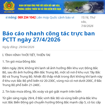
ại nóng:
069 234 1042
Liên Hợp Quốc cảnh báo về khủng hoảng nhân đạo tạ
15:16, Thứ
sáu,
7/8/2026
Báo cáo nhanh công tác trực ban
PCTT ngày 27/4/2026
Ngày đăng: 29/04/2026
I. TÌNH HÌNH THỜI TIẾT, THIÊN
TAI
1. Tin gió mùa Đông Bắc
Đêm ngày 28/4, không khí lạnh sẽ ảnh hưởng đến khu vực Đông Bắc
Bộ, sau đó ảnh hưởng đến Bắc Trung Bộ, một số nơi ở khu vực Tây Bắc
Bộ và Trung Trung Bộ. Nhiệt độ thấp nhất trong đợt không khí lạnh này
ở khu vực Bắc Bộ phổ biến từ 20-23
0
C, vùng núi có nơi dưới 20
0
C, ở Bắc
Trung Bộ phổ biến 21-24
0
C.
2. Tin báo mưa dông, lốc xoáy và gió giật mạnh trên biển
Từ gần sáng ngày 29/4, ở Bắc vịnh Bắc Bộ và vùng biển phía Bắc khu
vực Bắc Biển Đông gió chuyển hướng Đông Bắc mạnh cấp 5, có lúc cấp