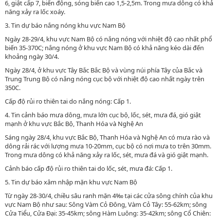
6, giật cấp 7, biển động, sóng biển cao 1,5-2,5m. Trong mưa dông có khả
năng xảy ra lốc xoáy.
3. Tin dự báo nắng nóng khu vực Nam Bộ
Ngày 28-29/4, khu vực Nam Bộ có nắng nóng với nhiệt độ cao nhất phổ
biến 35-37
0
C; nắng nóng ở khu vực Nam Bộ có khả năng kéo dài đến
khoảng ngày 30/4.
Ngày 28/4, ở khu vực Tây Bắc Bắc Bộ và vùng núi phía Tây của Bắc và
Trung Trung Bộ có nắng nóng cục bộ với nhiệt độ cao nhất ngày trên
35
0
C.
Cấp độ rủi ro thiên tai do nắng nóng: Cấp 1.
4. Tin cảnh báo mưa dông, mưa lớn cục bộ, lốc, sét, mưa đá, gió giật
mạnh ở khu vực Bắc Bộ, Thanh Hóa và Nghệ An
Sáng ngày 28/4, khu vực Bắc Bộ, Thanh Hóa và Nghệ An có mưa rào và
dông rải rác với lượng mưa 10-20mm, cục bộ có nơi mưa to trên 30mm.
Trong mưa dông có khả năng xảy ra lốc, sét, mưa đá và gió giật mạnh.
Cảnh báo cấp độ rủi ro thiên tai do lốc, sét, mưa đá: Cấp 1.
5. Tin dự báo xâm nhập mặn khu vực Nam Bộ
Từ ngày 28-30/4, chiều sâu ranh mặn 4‰ tại các cửa sông chính của khu
vực Nam Bộ như sau: Sông Vàm Cỏ Đông, Vàm Cỏ Tây: 55-62km; sông
Cửa Tiểu, Cửa Đại: 35-45km; sông Hàm Luông: 35-42km; sông Cổ Chiên: