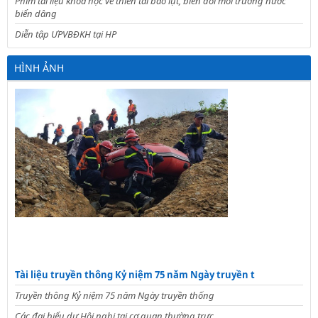
Phim tài liệu khoa học về thiên tai bao lụt, biến đổi môi trường nước
biển dâng
Diễn tập ƯPVBĐKH tại HP
HÌNH ẢNH
Tài liệu truyền thông Kỷ niệm 75 năm Ngày truyền t
Truyền thông Kỷ niệm 75 năm Ngày truyền thống
Các đại biểu dự Hội nghị tại cơ quan thường trực