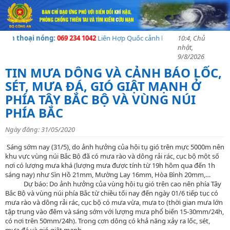
ện thoại nóng:
069 234 1042
Liên Hợp Quốc cảnh báo về khủng hoảng nhân 
10:4, Chủ
nhật,
9/8/2026
TIN MƯA DÔNG VÀ CẢNH BÁO LỐC,
SÉT, MƯA ĐÁ, GIÓ GIẬT MẠNH Ở
PHÍA TÂY BẮC BỘ VÀ VÙNG NÚI
PHÍA BẮC
Ngày đăng: 31/05/2020
Sáng sớm nay (31/5), do ảnh hưởng của hội tụ gió trên mực 5000m nên
khu vực vùng núi Bắc Bộ đã có mưa rào và dông rải rác, cục bộ một số
nơi có lượng mưa khá (lượng mưa được tính từ 19h hôm qua đến 1h
sáng nay) như Sìn Hồ 21mm, Mường Lay 16mm, Hòa Bình 20mm,…
Dự báo:
Do ảnh hưởng của vùng hội tụ gió trên cao nên phía Tây
Bắc Bộ và vùng núi phía Bắc từ chiều tối nay đến ngày 01/6 tiếp tục có
mưa rào và dông rải rác, cục bộ có mưa vừa, mưa to (thời gian mưa lớn
tập trung vào đêm và sáng sớm với lượng mưa phổ biến 15-30mm/24h,
có nơi trên 50mm/24h). Trong cơn dông có khả năng xảy ra lốc, sét,