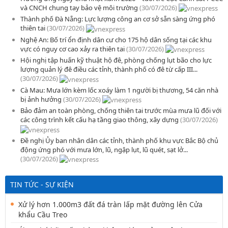
và CNCH chung tay bảo vệ môi trường
(30/07/2026)
Thành phố Đà Nẵng: Lực lượng công an cơ sở sẵn sàng ứng phó
thiên tai
(30/07/2026)
Nghệ An: Bố trí ổn định dân cư cho 175 hộ dân sống tại các khu
vực có nguy cơ cao xảy ra thiên tai
(30/07/2026)
Hội nghị tập huấn kỹ thuật hộ đê, phòng chống lụt bão cho lực
lượng quản lý đê điều các tỉnh, thành phố có đê từ cấp III...
(30/07/2026)
Cà Mau: Mưa lớn kèm lốc xoáy làm 1 người bị thương, 54 căn nhà
bị ảnh hưởng
(30/07/2026)
Bảo đảm an toàn phòng, chống thiên tai trước mùa mưa lũ đối với
các công trình kết cấu hạ tầng giao thông, xây dựng
(30/07/2026)
Đề nghị Ủy ban nhân dân các tỉnh, thành phố khu vực Bắc Bộ chủ
động ứng phó với mưa lớn, lũ, ngập lụt, lũ quét, sạt lở...
(30/07/2026)
TIN TỨC - SỰ KIỆN
Xử lý hơn 1.000m3 đất đá tràn lấp mặt đường lên Cửa
khẩu Cầu Treo