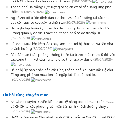
và CNCH chung tay bảo vệ môi trường
(30/07/2026)
Thành phố Đà Nẵng: Lực lượng công an cơ sở sẵn sàng ứng phó
thiên tai
(30/07/2026)
Nghệ An: Bố trí ổn định dân cư cho 175 hộ dân sống tại các khu
vực có nguy cơ cao xảy ra thiên tai
(30/07/2026)
Hội nghị tập huấn kỹ thuật hộ đê, phòng chống lụt bão cho lực
lượng quản lý đê điều các tỉnh, thành phố có đê từ cấp III...
(30/07/2026)
Cà Mau: Mưa lớn kèm lốc xoáy làm 1 người bị thương, 54 căn nhà
bị ảnh hưởng
(30/07/2026)
Bảo đảm an toàn phòng, chống thiên tai trước mùa mưa lũ đối với
các công trình kết cấu hạ tầng giao thông, xây dựng
(30/07/2026)
Đề nghị Ủy ban nhân dân các tỉnh, thành phố khu vực Bắc Bộ chủ
động ứng phó với mưa lớn, lũ, ngập lụt, lũ quét, sạt lở...
(30/07/2026)
Tin bài cùng chuyên mục
An Giang: Tuyên truyền kiến thức, kỹ năng bảo đảm an toàn PCCC
và CNCH tại các phương tiện vận tải hành khách đường thủy...
(30/07/2026)
Hưởng ứng ngày Chủ nhật xanh 2026 – tuổi trẻ Cục Cảnh sát PCCC