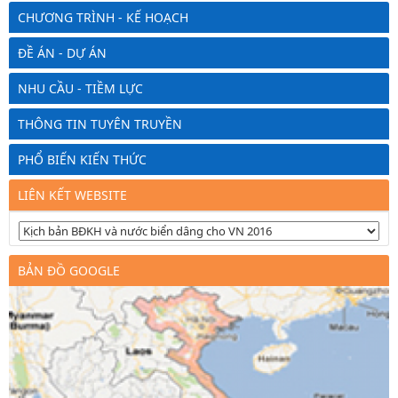
CHƯƠNG TRÌNH - KẾ HOẠCH
ĐỀ ÁN - DỰ ÁN
NHU CẦU - TIỀM LỰC
THÔNG TIN TUYÊN TRUYỀN
PHỔ BIẾN KIẾN THỨC
LIÊN KẾT WEBSITE
BẢN ĐỒ GOOGLE