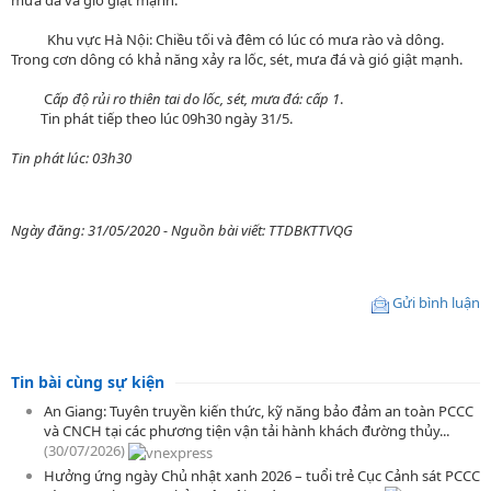
mưa đá và gió giật mạnh.
Khu vực Hà Nội:
Chiều tối và đêm có lúc có mưa rào và dông.
Trong cơn dông có khả năng xảy ra lốc, sét, mưa đá và gió giật mạnh.
C
ấp độ rủi ro thiên tai do lốc, sét, mưa đá: cấp 1
.
Tin phát tiếp theo lúc 09h30 ngày 31/5.
Tin phát lúc:
03h30
Ngày đăng: 31/05/2020 - Nguồn bài viết: TTDBKTTVQG
Gửi bình luận
Tin bài cùng sự kiện
An Giang: Tuyên truyền kiến thức, kỹ năng bảo đảm an toàn PCCC
và CNCH tại các phương tiện vận tải hành khách đường thủy...
(30/07/2026)
Hưởng ứng ngày Chủ nhật xanh 2026 – tuổi trẻ Cục Cảnh sát PCCC