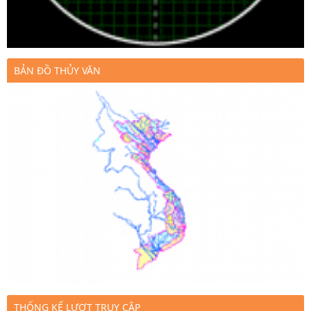
BẢN ĐỒ THỦY VĂN
THỐNG KẾ LƯỢT TRUY CẬP