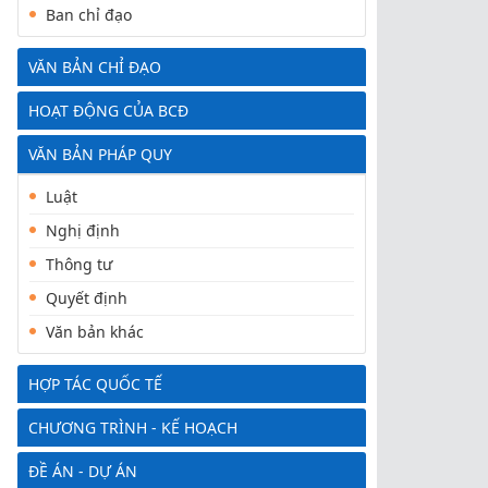
Ban chỉ đạo
VĂN BẢN CHỈ ĐẠO
HOẠT ĐỘNG CỦA BCĐ
VĂN BẢN PHÁP QUY
Luật
Nghị định
Thông tư
Quyết định
Văn bản khác
HỢP TÁC QUỐC TẾ
CHƯƠNG TRÌNH - KẾ HOẠCH
ĐỀ ÁN - DỰ ÁN