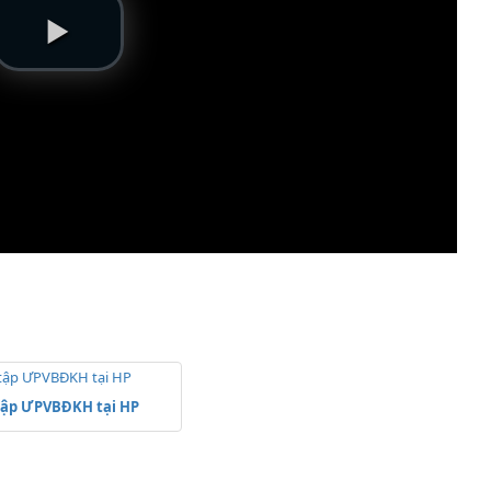
tập ƯPVBĐKH tại HP