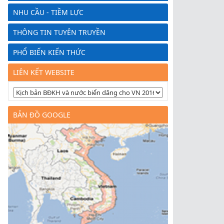
NHU CẦU - TIỀM LỰC
THÔNG TIN TUYÊN TRUYỀN
PHỔ BIẾN KIẾN THỨC
LIÊN KẾT WEBSITE
BẢN ĐỒ GOOGLE