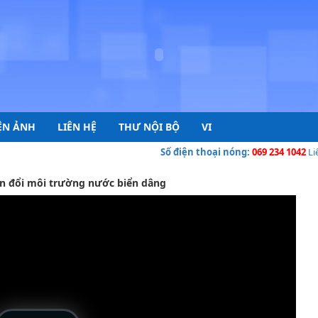
ỆN ẢNH
LIÊN HỆ
THƯ NỘI BỘ
VI
Số điện thoại nóng:
069 234 1042
Liên H
biến đổi môi trường nước biển dâng